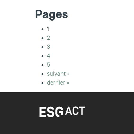
Pages
1
2
3
4
5
suivant ›
dernier »