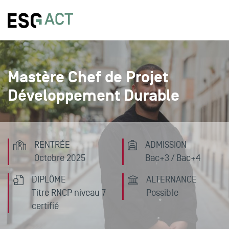
Mastère Chef de Projet
Développement Durable
RENTRÉE
ADMISSION
Octobre 2025
Bac+3 / Bac+4
DIPLÔME
ALTERNANCE
Titre RNCP niveau 7
Possible
certifié